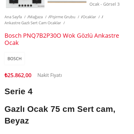
Ana Sayfa
/
Mağaza
/
Pişirme Grubu
/
Ocaklar
/
Ankastre Gazlı Sert Cam Ocaklar
Bosch PNQ7B2P30O Wok Gözlü Ankastre
Ocak
BOSCH
₺
25.862,00
Nakit Fiyatı
Serie 4
Gazlı Ocak
75 cm
Sert cam,
Beyaz