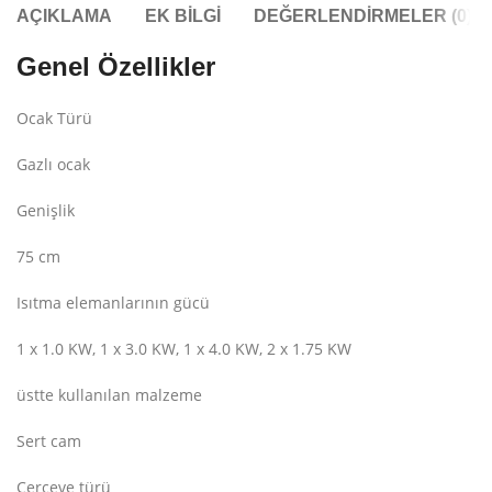
AÇIKLAMA
EK BILGI
DEĞERLENDIRMELER (0)
Genel Özellikler
Ocak Türü
Gazlı ocak
Genişlik
75 cm
Isıtma elemanlarının gücü
1 x 1.0 KW, 1 x 3.0 KW, 1 x 4.0 KW, 2 x 1.75 KW
üstte kullanılan malzeme
Sert cam
Çerçeve türü