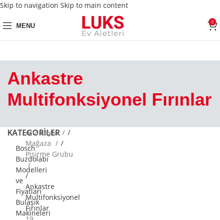
Skip to navigation
Skip to main content
0
MENU
Ankastre
Multifonksiyonel Fırınlar
KATEGORILER
Ana Sayfa
/
Mağaza
/
Bosch
Pişirme Grubu
Buzdolabı
Modelleri
/
ve
Ankastre
Fiyatları
Multifonksiyonel
Bulaşık
Fırınlar
Makineleri
19