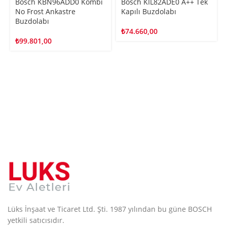
Bosch KBN96ADD0 Kombi
Bosch KIL82ADE0 A++ Tek
No Frost Ankastre
Kapılı Buzdolabı
Buzdolabı
₺
74.660,00
₺
99.801,00
Lüks İnşaat ve Ticaret Ltd. Şti. 1987 yılından bu güne BOSCH
yetkili satıcısıdır.