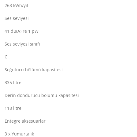
268 kWh/yıl
Ses seviyesi
41 dB(A) re 1 pW
Ses seviyesi sınıfı
C
Soğutucu bölümü kapasitesi
335 litre
Derin dondurucu bölümü kapasitesi
118 litre
Entegre aksesuarlar
3 x Yumurtalık