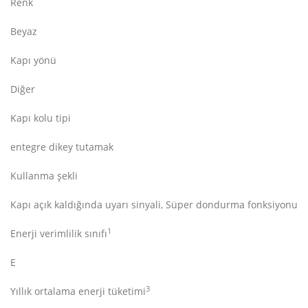
Renk
Beyaz
Kapı yönü
Diğer
Kapı kolu tipi
entegre dikey tutamak
Kullanma şekli
Kapı açık kaldığında uyarı sinyali, Süper dondurma fonksiyonu
1
Enerji verimlilik sınıfı
E
3
Yıllık ortalama enerji tüketimi