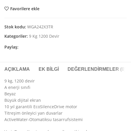
Favorilere ekle
Stok kodu:
WGA242X3TR
Kategoriler:
9 Kg 1200 Devir
Paylaş:
AÇIKLAMA
EK BILGI
DEĞERLENDIRMELER (0)
9 kg, 1200 devir
A enerji sınıfı
Beyaz
Büyük dijital ekran
10 yıl garantili EcoSilenceDrive motor
Titreşim önleyici yan duvarlar
ActiveWater-Otomatiksu tasarrufsistemi