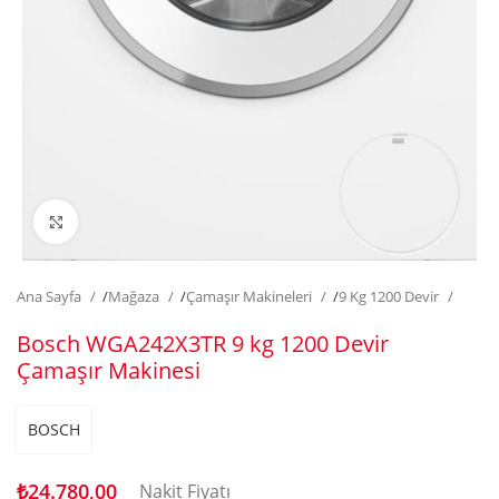
Click to enlarge
Ana Sayfa
/
Mağaza
/
Çamaşır Makineleri
/
9 Kg 1200 Devir
Bosch WGA242X3TR 9 kg 1200 Devir
Çamaşır Makinesi
BOSCH
₺
24.780,00
Nakit Fiyatı