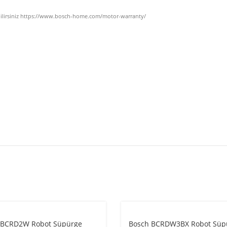
abilirsiniz https://www.bosch-home.com/motor-warranty/
 BCRD2W Robot Süpürge
Bosch BCRDW3BX Robot Süp