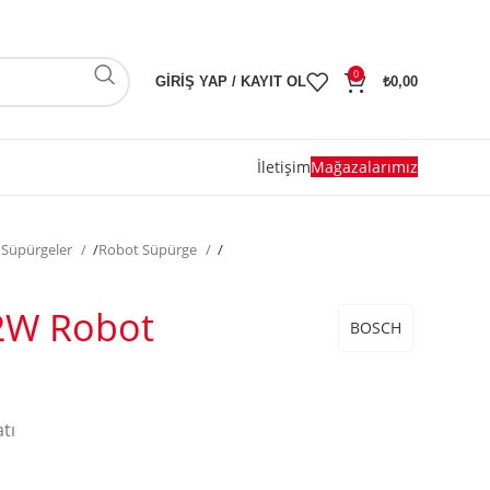
0
GIRIŞ YAP / KAYIT OL
₺
0,00
İletişim
Mağazalarımız
i Süpürgeler
/
Robot Süpürge
/
2W Robot
BOSCH
atı