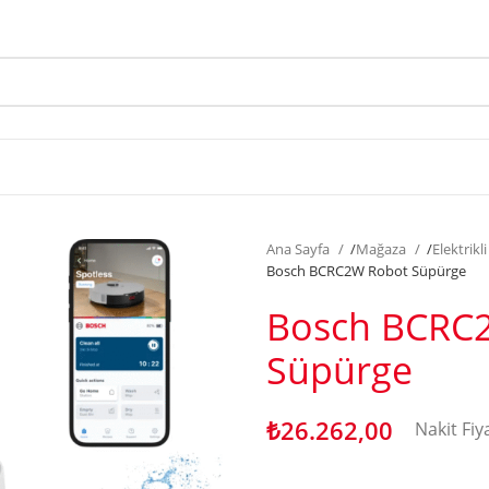
Ana Sayfa
/
Mağaza
/
Elektrikl
Bosch BCRC2W Robot Süpürge
Bosch BCRC
Süpürge
₺
26.262,00
Nakit Fiy