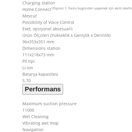
Charging station
1
Dipnot 1: Yarını bugünden yaşamak için akıllı telefo
Home Connect
Mevcut
Possibility of Voice Control
Evet, opsiyonel aksesuarlı
Ürün Ölçüleri (Yükseklik x Genişlik x Derinlik)
96x353x351 mm
Dimensions station
111x218x73 mm
Pil tipi
Li-Ion
Batarya kapasitesi
5.70
Performans
Maximum suction pressure
11000
Wet Cleaning
Vibrating wet mop
Navigation