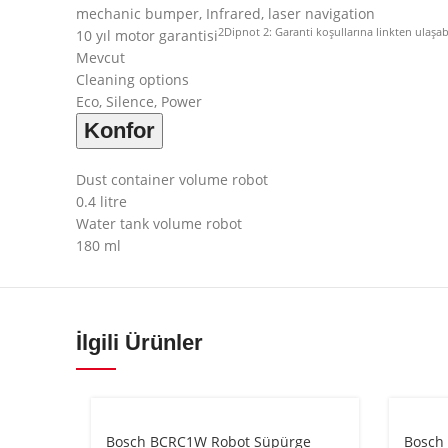
mechanic bumper, Infrared, laser navigation
2
Dipnot 2: Garanti koşullarına linkten ulaş
10 yıl motor garantisi
Mevcut
Cleaning options
Eco, Silence, Power
Konfor
Dust container volume robot
0.4 litre
Water tank volume robot
180 ml
İlgili Ürünler
Bosch BCRC1W Robot Süpürge
Bosch