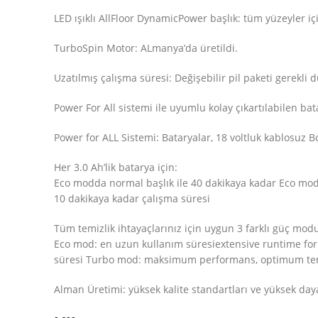
LED ışıklı AllFloor DynamicPower başlık: tüm yüzeyler için
TurboSpin Motor: ALmanya’da üretildi.
Uzatılmış çalışma süresi: Değişebilir pil paketi gerekli
Power For All sistemi ile uyumlu kolay çıkartılabilen bat
Power for ALL Sistemi: Bataryalar, 18 voltluk kablosuz 
Her 3.0 Ah’lik batarya için:
Eco modda normal başlık ile 40 dakikaya kadar Eco modda 
10 dakikaya kadar çalışma süresi
Tüm temizlik ihtayaçlarınız için uygun 3 farklı güç mod
Eco mod: en uzun kullanım süresiextensive runtime fo
süresi Turbo mod: maksimum performans, optimum tem
Alman Üretimi: yüksek kalite standartları ve yüksek daya