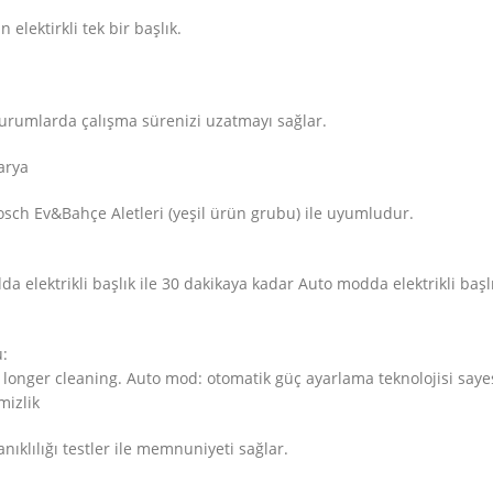
 elektirkli tek bir başlık.
 durumlarda çalışma sürenizi uzatmayı sağlar.
arya
Bosch Ev&Bahçe Aletleri (yeşil ürün grubu) ile uyumludur.
elektrikli başlık ile 30 dakikaya kadar Auto modda elektrikli başlı
u:
r longer cleaning. Auto mod: otomatik güç ayarlama teknolojisi s
izlik
nıklılığı testler ile memnuniyeti sağlar.