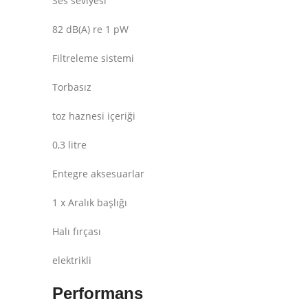
Ses seviyesi
82 dB(A) re 1 pW
Filtreleme sistemi
Torbasız
toz haznesi içeriği
0,3 litre
Entegre aksesuarlar
1 x Aralık başlığı
Halı fırçası
elektrikli
Performans