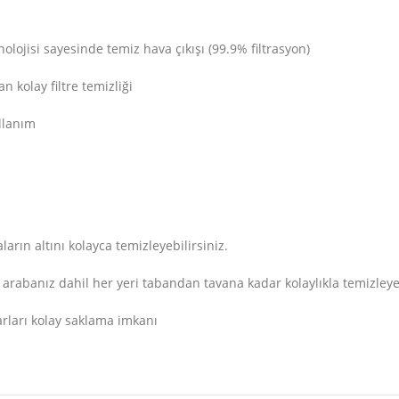
knolojisi sayesinde temiz hava çıkışı (99.9% filtrasyon)
n kolay filtre temizliği
llanım
arın altını kolayca temizleyebilirsiniz.
arabanız dahil her yeri tabandan tavana kadar kolaylıkla temizleyeb
arları kolay saklama imkanı