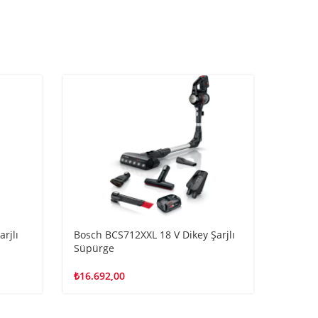
rjlı
Bosch BCS712XXL 18 V Dikey Şarjlı
Bosch
Süpürge
Şarjlı
₺
16.692,00
₺
25.37