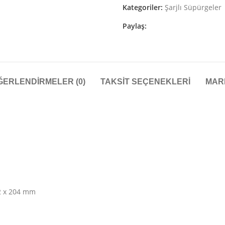
Kategoriler:
Şarjlı Süpürgeler
Paylaş:
ĞERLENDIRMELER (0)
TAKSIT SEÇENEKLERI
MAR
52 x 204 mm