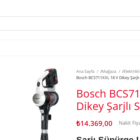
Ana Sayfa
/
Mağaza
/
Elektrikl
Bosch BCS711XXL 18 V Dikey Şarjl
Bosch BCS71
Dikey Şarjlı
₺
14.369,00
Nakit Fiy
Şarjı Süpürge