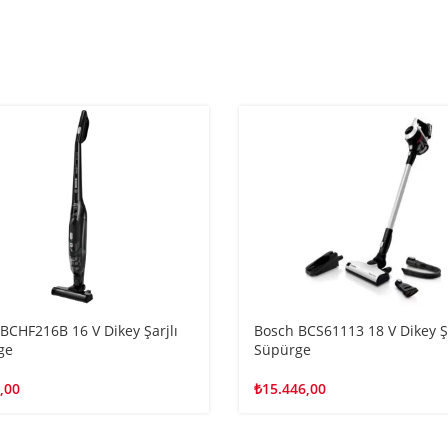
BCHF216B 16 V Dikey Şarjlı
Bosch BCS61113 18 V Dikey Şa
ge
Süpürge
,00
₺
15.446,00