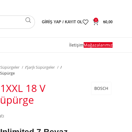
0
GIRIŞ YAP / KAYIT OL
₺
0,00
İletişim
Mağazalarımız
i Süpürgeler
/
Şarjlı Süpürgeler
/
ı Süpürge
1XXL 18 V
BOSCH
 Süpürge
atı
Unlimited 7
Beyaz