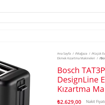
Ana Sayfa
/
Mağaza
/
Küçük Ev
Ekmek Kızartma Makineleri
/
Bo
Bosch TAT3
DesignLine 
Kızartma Ma
₺
2.629,00
Nakit Fiyat