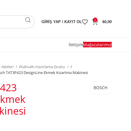
0
GIRIŞ YAP / KAYIT OL
₺
0,00
İletişim
Mağazalarımız
 Aletleri
/
Kahvaltı Hazırlama Grubu
/
sch TAT3P423 DesignLine Ekmek Kızartma Makinesi
P423
BOSCH
Ekmek
kinesi
ı