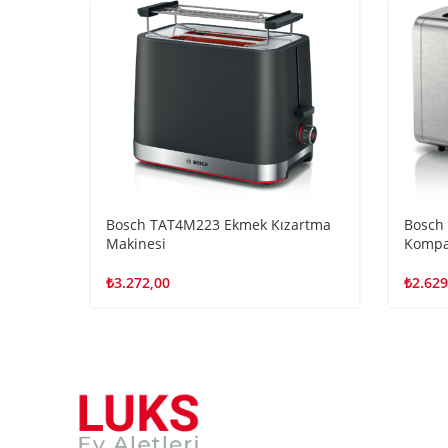
Bosch TAT4M223 Ekmek Kızartma
Bosch
Makinesi
Kompa
₺
3.272,00
₺
2.629