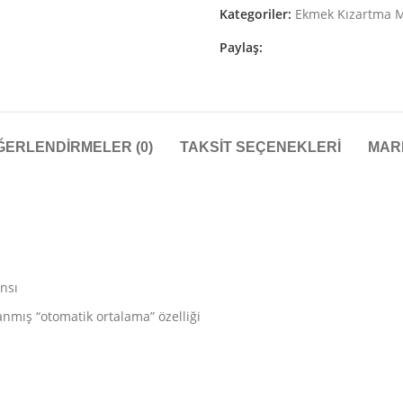
Kategoriler:
Ekmek Kızartma M
Paylaş:
ĞERLENDIRMELER (0)
TAKSIT SEÇENEKLERI
MAR
ansı
lanmış “otomatik ortalama” özelliği