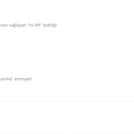
ı sağlayan “hi-lift” özelliği
apanma” emniyeti