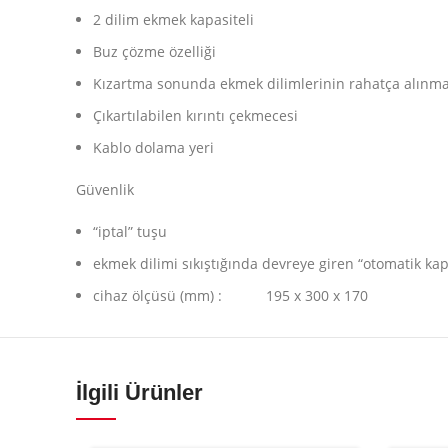
2 dilim ekmek kapasiteli
Buz çözme özelliği
Kızartma sonunda ekmek dilimlerinin rahatça alınmasın
Çıkartılabilen kırıntı çekmecesi
Kablo dolama yeri
Güvenlik
“iptal” tuşu
ekmek dilimi sıkıştığında devreye giren “otomatik k
cihaz ölçüsü (mm) : 195 x 300 x 170
İlgili Ürünler