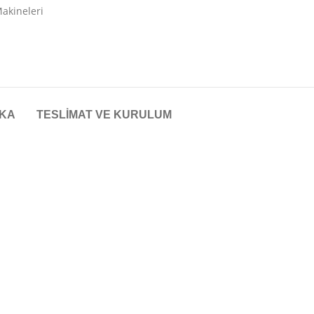
akineleri
KA
TESLIMAT VE KURULUM