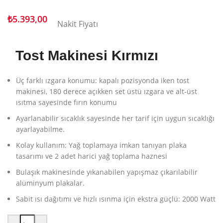
₺
5.393,00
Nakit Fiyatı
Tost Makinesi
Kırmızı
Üç farklı ızgara konumu: kapalı pozisyonda iken tost
makinesi, 180 derece açıkken set üstü ızgara ve alt-üst
ısıtma sayesinde fırın konumu
Ayarlanabilir sıcaklık sayesinde her tarif için uygun sıcaklığı
ayarlayabilme.
Kolay kullanım: Yağ toplamaya imkan tanıyan plaka
tasarımı ve 2 adet harici yağ toplama haznesi
Bulaşık makinesinde yıkanabilen yapışmaz çıkarılabilir
alüminyum plakalar.
Sabit ısı dağıtımı ve hızlı ısınma için ekstra güçlü:
2000 Watt
Bosch TCG4104 2000 W Tost Makinesi adet