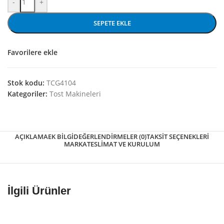
-
+
SEPETE EKLE
Favorilere ekle
Stok kodu:
TCG4104
Kategoriler:
Tost Makineleri
AÇIKLAMA
EK BILGI
DEĞERLENDIRMELER (0)
TAKSIT SEÇENEKLERI
MARKA
TESLIMAT VE KURULUM
İlgili Ürünler