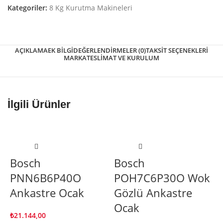
Kategoriler:
8 Kg Kurutma Makineleri
AÇIKLAMA
EK BILGI
DEĞERLENDIRMELER (0)
TAKSIT SEÇENEKLERI
MARKA
TESLIMAT VE KURULUM
İlgili Ürünler
Bosch
Bosch
PNN6B6P40O
POH7C6P30O Wok
Ankastre Ocak
Gözlü Ankastre
Ocak
₺
21.144,00