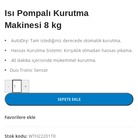
Isı Pompalı Kurutma
Makinesi
8 kg
AutoDry:
Tam istediğiniz derecede otomatik kurutma.
Hassas Kurutma Sistemi:
Kırışıklık olmadan hassas yıkama.
40 dakika içerisinde mükemmel kurutma.
Duo-Tronic Sensör
Bosch WTH22201TR 8 kg Çamaşır Kurutma Makinesi adet
-
+
SEPETE EKLE
Favorilere ekle
Stok kodu:
WTH22201TR