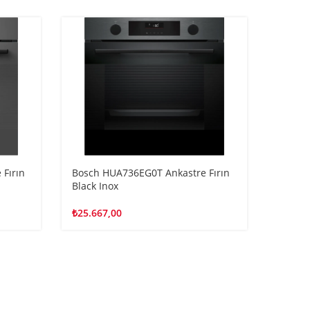
Fırın
Bosch HUA736EG0T Ankastre Fırın
Bosch 
Black Inox
Beyaz
₺
25.667,00
₺
25.66