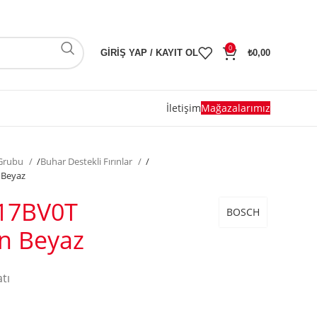
0
GIRIŞ YAP / KAYIT OL
₺
0,00
İletişim
Mağazalarımız
 Grubu
/
Buhar Destekli Fırınlar
/
 Beyaz
17BV0T
BOSCH
ın Beyaz
atı