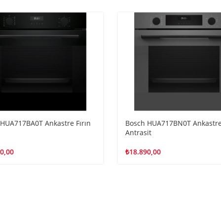
 HUA717BA0T Ankastre Fırın
Bosch HUA717BN0T Ankastre 
Antrasit
0,00
₺
18.890,00