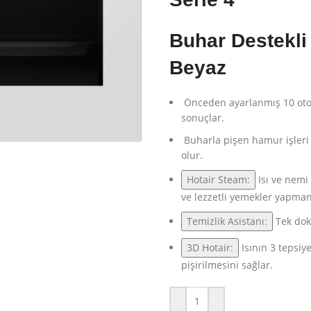
Buhar Destekli
Beyaz
Önceden ayarlanmış 10 ot
sonuçlar.
Buharla pişen hamur işleri d
olur.
Hotair Steam:
Isı ve nemi 
ve lezzetli yemekler yapman
Temizlik Asistanı:
Tek dok
3D Hotair:
Isının 3 tepsi
pişirilmesini sağlar.