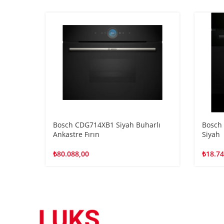
Bosch CDG714XB1 Siyah Buharlı
Bosch
Ankastre Fırın
Siyah
₺
80.088,00
₺
18.74