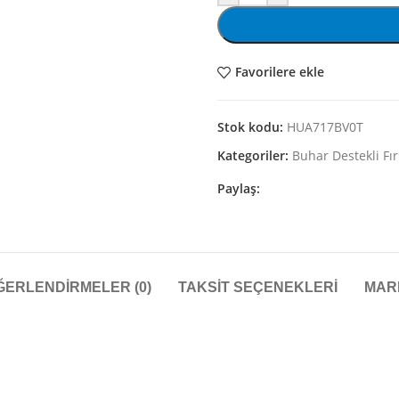
Favorilere ekle
Stok kodu:
HUA717BV0T
Kategoriler:
Buhar Destekli Fır
Paylaş:
ĞERLENDIRMELER (0)
TAKSIT SEÇENEKLERI
MAR