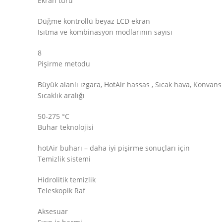
Ekran türü
Düğme kontrollü beyaz LCD ekran
Isıtma ve kombinasyon modlarının sayısı
8
Pişirme metodu
Büyük alanlı ızgara, HotAir hassas , Sıcak hava, Konvansi
Sıcaklık aralığı
50-275 °C
Buhar teknolojisi
hotAir buharı – daha iyi pişirme sonuçları için
Temizlik sistemi
Hidrolitik temizlik
Teleskopik Raf
Aksesuar