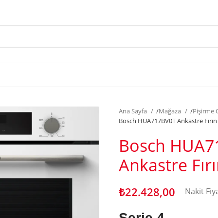
Ana Sayfa
/
Mağaza
/
Pişirme
Bosch HUA717BV0T Ankastre Fırın
Bosch HUA7
Ankastre Fır
₺
22.428,00
Nakit Fiy
Serie 4