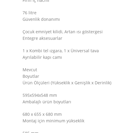
Fırın iç hacmi
76 litre
Güvenlik donanımı
Çocuk emniyet kilidi, Artan ısı göstergesi
Entegre aksesuarlar
1 x Kombi tel ızgara, 1 x Üniversal tava
Ayrılabilir kapı camı
Mevcut
Boyutlar
Ürün Ölçüleri (Yükseklik x Genişlik x Derinlik)
595x594x548 mm
Ambalajlı ürün boyutları
680 x 655 x 680 mm
Montaj için minimum yükseklik