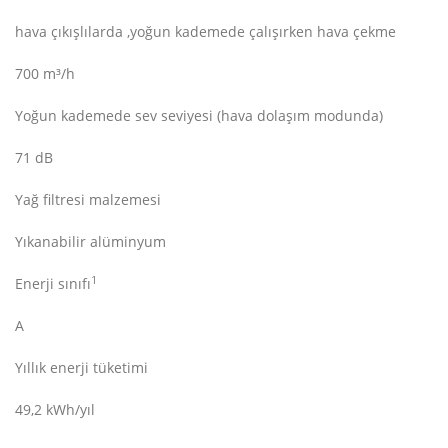
hava çıkışlılarda ,yoğun kademede çalışırken hava çekme
700 m³/h
Yoğun kademede sev seviyesi (hava dolaşım modunda)
71 dB
Yağ filtresi malzemesi
Yıkanabilir alüminyum
1
Enerji sınıfı
A
Yıllık enerji tüketimi
49,2 kWh/yıl