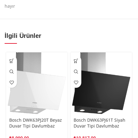
hayır
İlgili Ürünler
Bosch DWK63PJ20T Beyaz
Bosch DWK63PJ61T Siyah
Duvar Tipi Davlumbaz
Duvar Tipi Davlumbaz
₺
8.990,00
₺
10.817,00