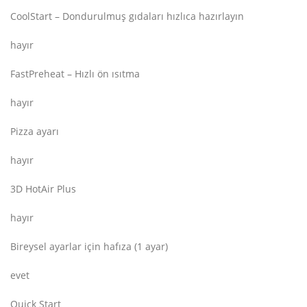
CoolStart – Dondurulmuş gıdaları hızlıca hazırlayın
hayır
FastPreheat – Hızlı ön ısıtma
hayır
Pizza ayarı
hayır
3D HotAir Plus
hayır
Bireysel ayarlar için hafıza (1 ayar)
evet
Quick Start