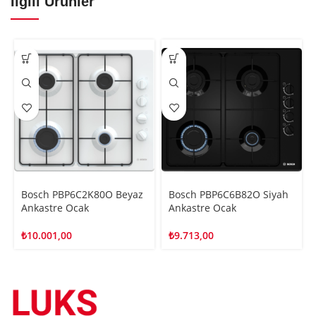
İlgili Ürünler
Bosch PBP6C2K80O Beyaz
Bosch PBP6C6B82O Siyah
Ankastre Ocak
Ankastre Ocak
₺
10.001,00
₺
9.713,00