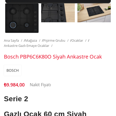
Ana Sayfa
/
Mağaza
/
Pişirme Grubu
/
Ocaklar
/
Ankastre Gazlı Emaye Ocaklar
Bosch PBP6C6K80O Siyah Ankastre Ocak
BOSCH
₺
9.984,00
Nakit Fiyatı
Serie 2
Gazlı Ocak
60 cm
Siyah