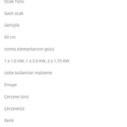
Ocak Türü
Gazlı ocak
Genişlik
60 cm
Isıtma elemanlarının gücü
1 x 1.0 KW, 1 x 3.0 KW, 2 x 1.75 KW
üstte kullanılan malzeme
Emaye
Çerçeve türü
Çerçevesiz
Renk