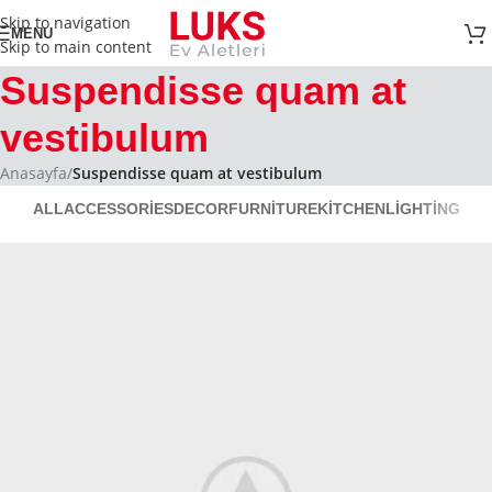
Skip to navigation
MENU
Skip to main content
Suspendisse quam at
vestibulum
Anasayfa
/
Suspendisse quam at vestibulum
ALL
ACCESSORIES
DECOR
FURNITURE
KITCHEN
LIGHTING